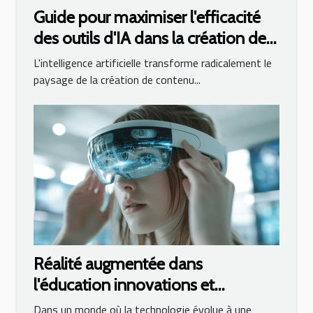
Guide pour maximiser l'efficacité
des outils d'IA dans la création de
contenus professionnels
L'intelligence artificielle transforme radicalement le
paysage de la création de contenu...
Réalité augmentée dans
l'éducation innovations et
perspectives pour l'enseignement
Dans un monde où la technologie évolue à une