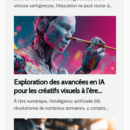
moderne
vitesse vertigineuse, l'éducation ne peut rester à...
Exploration des avancées en IA
pour les créatifs visuels à l'ère
numérique
À l'ère numérique, l'intelligence artificielle (IA)
révolutionne de nombreux domaines, y compris...