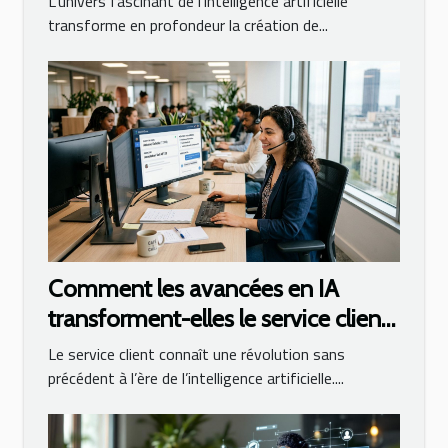
L'univers fascinant de l'intelligence artificielle
transforme en profondeur la création de...
Comment les avancées en IA
transforment-elles le service client
?
Le service client connaît une révolution sans
précédent à l’ère de l’intelligence artificielle....