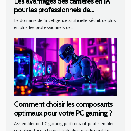
Les avantages des carrières en IA
pour les professionnels de
l'informatique
Le domaine de l’intelligence artificielle séduit de plus
en plus les professionnels de...
Comment choisir les composants
optimaux pour votre PC gaming ?
Assembler un PC gaming performant peut sembler
complexe face à la multitude de choix disponibles....