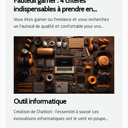
Fauteuil gamer : 4 critères
indispensables à prendre en
compte lors de son choix
Vous êtes gamer ou freelance et vous recherchez
un fauteuil de qualité et confortable pour vos...
Outil informatique
Création de Chatbot : l’essentiel à savoir Les
innovations informatiques ont le vent en poupe...