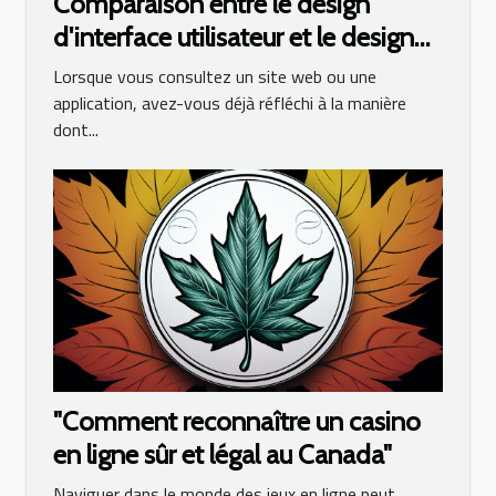
Comparaison entre le design
d'interface utilisateur et le design
UX
Lorsque vous consultez un site web ou une
application, avez-vous déjà réfléchi à la manière
dont...
"Comment reconnaître un casino
en ligne sûr et légal au Canada"
Naviguer dans le monde des jeux en ligne peut