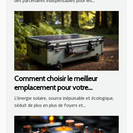
des partenaires indispensables pour les...
Comment choisir le meilleur
emplacement pour votre
générateur solaire
L'énergie solaire, source inépuisable et écologique,
séduit de plus en plus de foyers et...