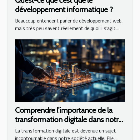
Qu’est-ce que c’est que le
développement informatique ?
Beaucoup entendent parler de développement web,
mais très peu savent réellement de quoi il s’agit....
Comprendre l'importance de la
transformation digitale dans notre
société
La transformation digitale est devenue un sujet
incontournable dans notre société actuelle. Elle...