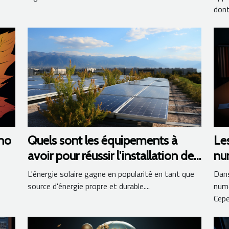
dont.
no
Quels sont les équipements à
Les
avoir pour réussir l'installation des
num
panneaux photovoltaïques ?
L'énergie solaire gagne en popularité en tant que
Dans
source d'énergie propre et durable....
numé
Cepe