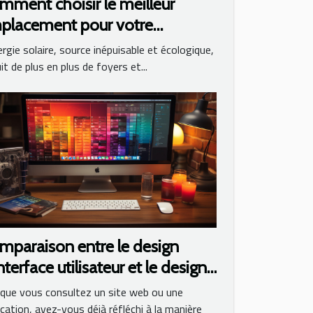
mment choisir le meilleur
placement pour votre
érateur solaire
ergie solaire, source inépuisable et écologique,
it de plus en plus de foyers et...
mparaison entre le design
nterface utilisateur et le design
X
que vous consultez un site web ou une
ication, avez-vous déjà réfléchi à la manière