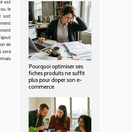
té est
 ou le
l soit
mément
lement
'ajout
ion de
G sera
ormais
Pourquoi optimiser ses
fiches produits ne suffit
plus pour doper son e-
commerce