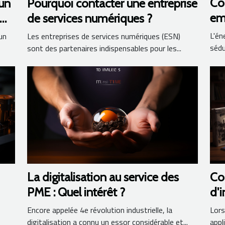
Co
 un
Pourquoi contacter une entreprise
em
de services numériques ?
gén
L'én
 un
Les entreprises de services numériques (ESN)
sédu
sont des partenaires indispensables pour les...
La digitalisation au service des
Co
PME : Quel intérêt ?
d'i
U
Encore appelée 4e révolution industrielle, la
Lors
digitalisation a connu un essor considérable et...
appl