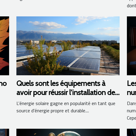
dont.
no
Quels sont les équipements à
Les
avoir pour réussir l'installation des
num
panneaux photovoltaïques ?
L'énergie solaire gagne en popularité en tant que
Dans
source d'énergie propre et durable....
numé
Cepe