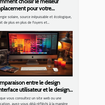
mment choisir le meilleur
placement pour votre
érateur solaire
ergie solaire, source inépuisable et écologique,
it de plus en plus de foyers et...
mparaison entre le design
nterface utilisateur et le design
X
que vous consultez un site web ou une
ication, avez-vous déjà réfléchi à la manière