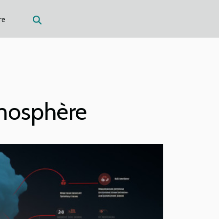
re
tmosphère