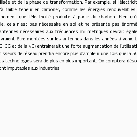
lisée et de la phase de transformation. Par exemple, si l'électrici
 "à faible teneur en carbone", comme les énergies renouvelables
nnement que l'électricité produite à partir du charbon. Bien qu'i
gie, cela n'est pas nécessaire en soi et ne présente pas énor
antennes nécessaires aux fréquences millimétriques devrait éga
vraient être montées sur les antennes dans les années à venir. L
2G, 3G et de la 4G) entraînerait une forte augmentation de l'utilisat
nisseurs de réseau prendra encore plus d’ampleur une fois que la 5
les technologies sera de plus en plus important. On comptera dés
ont imputables aux industries.